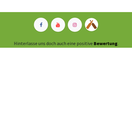
Hinterlasse uns doch auch eine positive
Bewertung
.
Larrys Brauerei GmbH, Fehlwiesstrasse 34, 8580
Hefenhofen
+41 71 463 40 00
info@larrysbrauerei.ch
Zahlungsmöglichkeiten vor Ort:
Bargeld,
Twint
oder Karte.