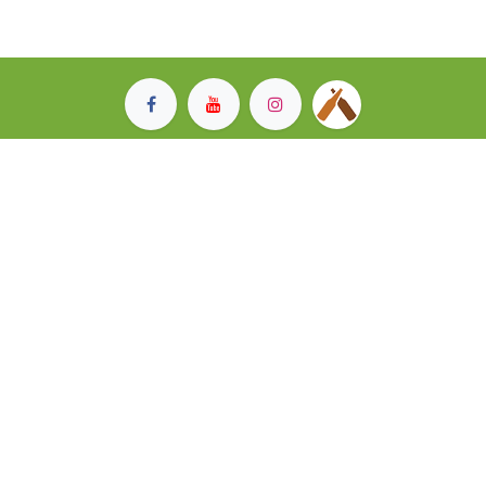
Hinterlasse uns doch auch eine positive
Bewertung
.
Larrys Brauerei GmbH, Fehlwiesstrasse 34, 8580 Hefenhofen
+41 71 463 40 00
info@larrysbrauerei.ch
Zahlungsmöglichkeiten vor Ort:
Bargeld,
Twint
oder Karte.