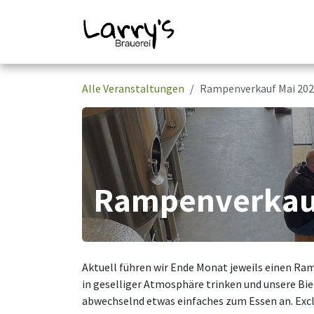
Zum Inhalt springen
Home
Auflösung B
Alle Veranstaltungen
Rampenverkauf Mai 20
Rampenverkauf
Aktuell führen wir Ende Monat jeweils einen Ramp
in geselliger Atmosphäre trinken und unsere Bi
abwechselnd etwas einfaches zum Essen an. Exclu