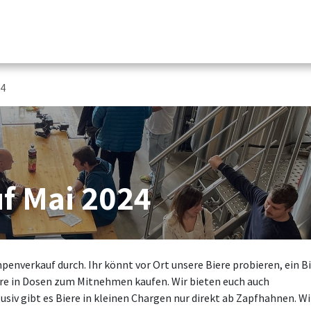
rauerei
Über uns
Biere
Brauerei
Verkauf
Sho
24
 Mai 2024
enverkauf durch. Ihr könnt vor Ort unsere Biere probieren, ein B
ere in Dosen zum Mitnehmen kaufen. Wir bieten euch auch
siv gibt es Biere in kleinen Chargen nur direkt ab Zapfhahnen.
Wi