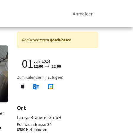
p
News
Events
Kontakt
Anmelden
Registrierungen
geschlossen
01
Juni 2024
12:00
22:00
Zum Kalender hinzufügen:
Ort
ier
Larrys Brauerei GmbH
Fehlwiesstrasse 34
r
8580 Hefenhofen