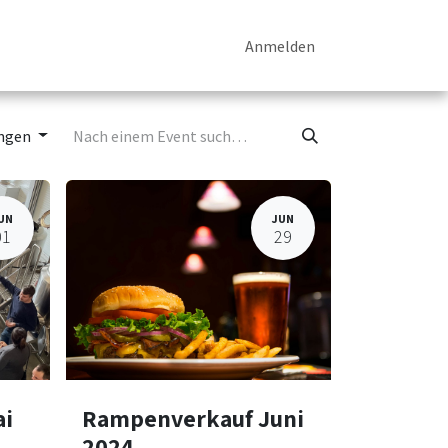
p
News
Events
Kontakt
Anmelden
ungen
UN
JUN
01
29
ai
Rampenverkauf Juni
2024