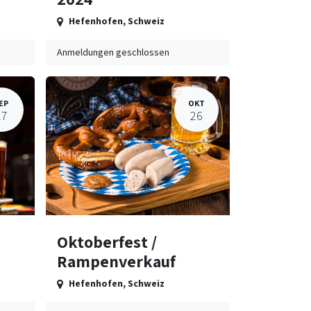
Hefenhofen
,
Schweiz
Anmeldungen geschlossen
EP
OKT
27
26
Oktoberfest /
Rampenverkauf
Hefenhofen
,
Schweiz