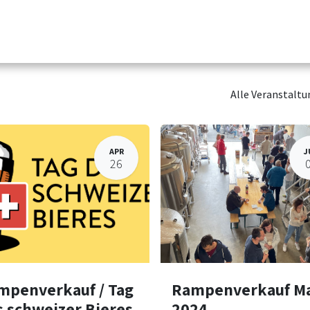
rauerei
Über uns
Biere
Brauerei
Verkauf
Sho
Alle Veranstalt
APR
J
26
mpenverkauf / Tag
Rampenverkauf M
s schweizer Bieres
2024