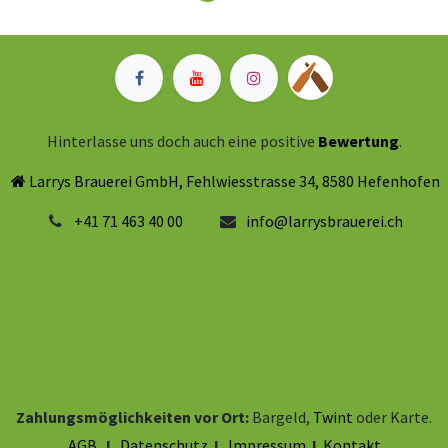
Hinterlasse uns doch auch eine positive
Bewertung
.
Larrys Brauerei GmbH, Fehlwiesstrasse 34, 8580 Hefenhofen
+41 71 463 40 00
info@larrysbrauerei.ch
Zahlungsmöglichkeiten vor Ort:
Bargeld,
Twint
oder Karte.
AGB
I
Datenschutz
I
Impressum
I
Kontakt